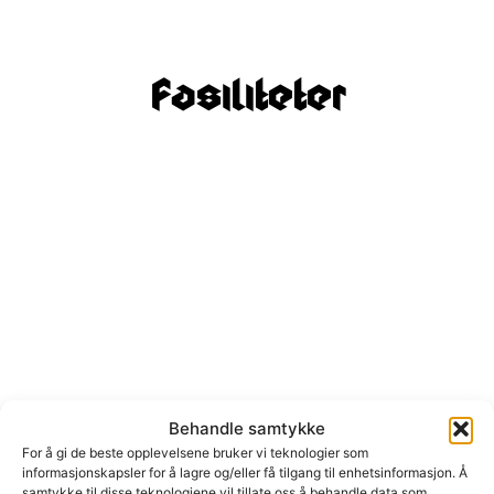
Fasiliteter
Møterom
Mer info
Behandle samtykke
For å gi de beste opplevelsene bruker vi teknologier som
informasjonskapsler for å lagre og/eller få tilgang til enhetsinformasjon. Å
samtykke til disse teknologiene vil tillate oss å behandle data som