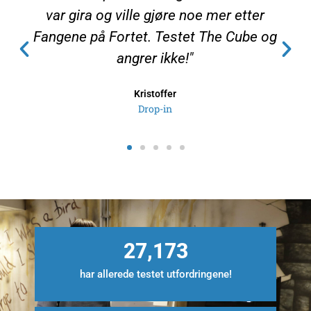
var gira og ville gjøre noe mer etter
Fangene på Fortet. Testet The Cube og
angrer ikke!"
Kristoffer
Drop-in
34,886
har allerede testet utfordringene!